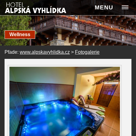
MENU
Wellness
Pfade:
www.alpskavyhlidka.cz
>
Fotogalerie