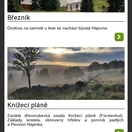
Březník
Doslova na samotě u lese se nachází bývalá Hájovna.
Knížecí pláně
Zaniklá dřevorubecká osada Knížecí pláně (Fürstenhut).
Základy kostela, obnovený hřbitov a pomník padlých
a Penzion Hájenka.