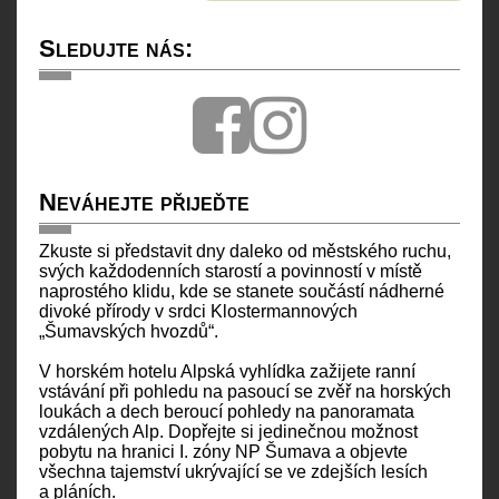
Sledujte nás:
Neváhejte přijeďte
Zkuste si představit dny daleko od městského ruchu,
svých každodenních starostí a povinností v místě
naprostého klidu, kde se stanete součástí nádherné
divoké přírody v srdci Klostermannových
„Šumavských hvozdů“.
V horském hotelu Alpská vyhlídka zažijete ranní
vstávání při pohledu na pasoucí se zvěř na horských
loukách a dech beroucí pohledy na panoramata
vzdálených Alp. Dopřejte si jedinečnou možnost
pobytu na hranici I. zóny NP Šumava a objevte
všechna tajemství ukrývající se ve zdejších lesích
a pláních.