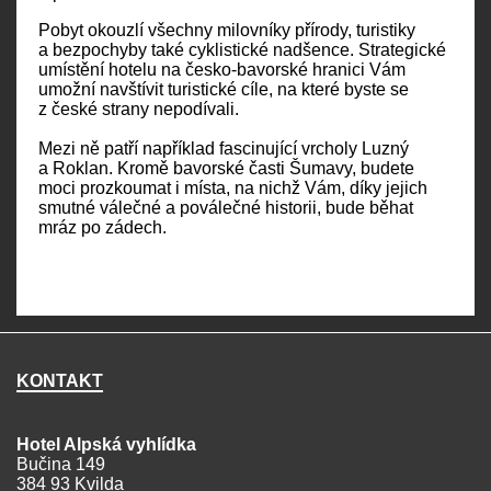
Pobyt okouzlí všechny milovníky přírody, turistiky
a bezpochyby také cyklistické nadšence. Strategické
umístění hotelu na česko-bavorské hranici Vám
umožní navštívit turistické cíle, na které byste se
z české strany nepodívali.
Mezi ně patří například fascinující vrcholy Luzný
a Roklan. Kromě bavorské časti Šumavy, budete
moci prozkoumat i místa, na nichž Vám, díky jejich
smutné válečné a poválečné historii, bude běhat
mráz po zádech.
KONTAKT
Hotel Alpská vyhlídka
Bučina 149
384 93 Kvilda