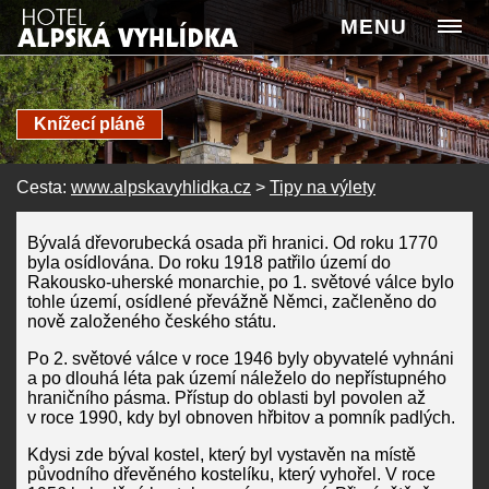
MENU
Knížecí pláně
Cesta:
www.alpskavyhlidka.cz
>
Tipy na výlety
Bývalá dřevorubecká osada při hranici. Od roku 1770
byla osídlována. Do roku 1918 patřilo území do
Rakousko-uherské monarchie, po 1. světové válce bylo
tohle území, osídlené převážně Němci, začleněno do
nově založeného českého státu.
Po 2. světové válce v roce 1946 byly obyvatelé vyhnáni
a po dlouhá léta pak území náleželo do nepřístupného
hraničního pásma. Přístup do oblasti byl povolen až
v roce 1990, kdy byl obnoven hřbitov a pomník padlých.
Kdysi zde býval kostel, který byl vystavěn na místě
původního dřevěného kostelíku, který vyhořel. V roce