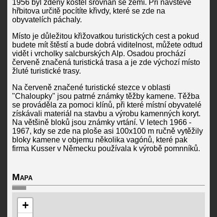
1956 byl zděný kostel srovnán se zemí. Při návštěvě
hřbitova určitě pocítíte křivdy, které se zde na
obyvatelích páchaly.
Místo je důležitou křižovatkou turistických cest a pokud
budete mít štěstí a bude dobrá viditelnost, můžete odtud
vidět i vrcholky salcburských Alp. Osadou prochází
červeně značená turistická trasa a je zde výchozí místo
žluté turistické trasy.
Na červeně značené turistické stezce v oblasti
"Chaloupky" jsou patrné známky těžby kamene. Těžba
se prováděla za pomoci klínů, při které místní obyvatelé
získávali materiál na stavbu a výrobu kamenných koryt.
Na většině bloků jsou známky vrtání. V letech 1966 -
1967, kdy se zde na ploše asi 100x100 m ručně vytěžily
bloky kamene v objemu několika vagónů, které pak
firma Kusser v Německu používala k výrobě pomnníků.
Mapa