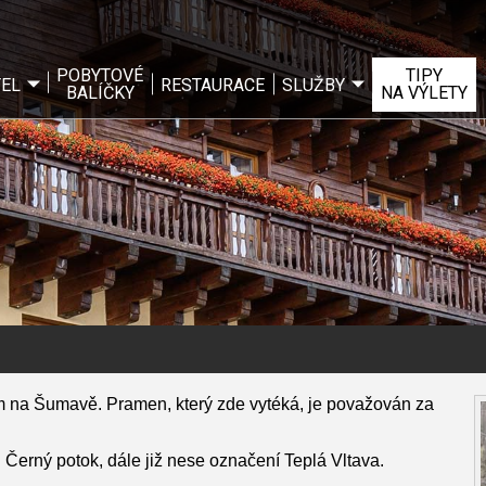
POBYTOVÉ
TIPY
EL
RESTAURACE
SLUŽBY
BALÍČKY
NA VÝLETY
m na Šumavě. Pramen, který zde vytéká, je považován za
erný potok, dále již nese označení Teplá Vltava.