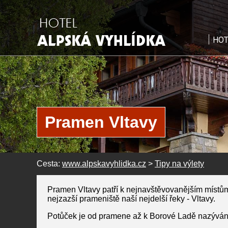
HOT
Pramen Vltavy
Cesta:
www.alpskavyhlidka.cz
>
Tipy na výlety
Pramen Vltavy patří k nejnavštěvovanějším místů
nejzazší prameniště naší nejdelší řeky - Vltavy.
Potůček je od pramene až k Borové Ladě nazýván Č